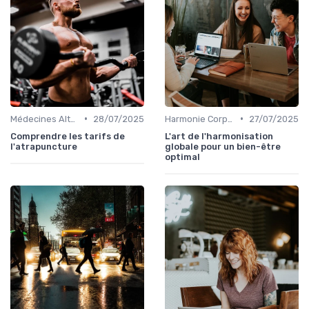
•
•
Médecines Alternatives
28/07/2025
Harmonie Corps-Esprit
27/07/2025
Comprendre les tarifs de
L'art de l'harmonisation
l'atrapuncture
globale pour un bien-être
optimal