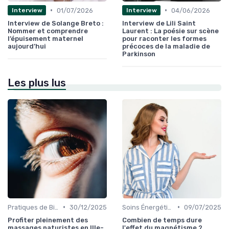
•
•
01/07/2026
04/06/2026
Interview
Interview
Interview de Solange Breto :
Interview de Lili Saint
Nommer et comprendre
Laurent : La poésie sur scène
l’épuisement maternel
pour raconter les formes
aujourd’hui
précoces de la maladie de
Parkinson
Les plus lus
•
•
Pratiques de Bien-être Anciennes
30/12/2025
Soins Énergétiques
09/07/2025
Profiter pleinement des
Combien de temps dure
massages naturistes en Ille-
l'effet du magnétisme ?