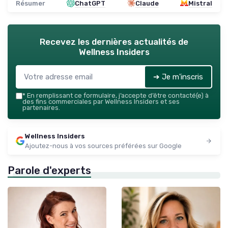
Résumer
ChatGPT
Claude
Mistral
Recevez les dernières actualités de
Wellness Insiders
➔ Je m'inscris
*
En remplissant ce formulaire, j’accepte d’être contacté(e) à
des fins commerciales par Wellness Insiders et ses
partenaires.
Wellness Insiders
Ajoutez-nous à vos sources préférées sur Google
Parole d'experts