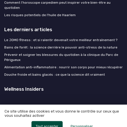
Comment l’horoscope carpediem peut inspirer votre bien-être au
quotidien
Les risques potentiels de l'huile de Haarlem
Les derniers articles
Le JOMO fitness : et si ralentir devenait votre meilleur entraînement ?
Bains de forêt : la science derrière le pouvoir anti-stress de la nature
Prévenir et soigner les blessures du quotidien à la clinique du Parc de
Périgueux
Alimentation anti-inflammatoire : nourrir son corps pour mieux récupérer
Douche froide et bains glacés : ce que la science dit vraiment
Wellness Insiders
Ce site utilise des cookies et vous donne le contrôle sur ceux que
vous souhaitez activer
Mentions légales
Politique de confidentialité
© Wellness Insiders 2026
Tout accepter
Personnaliser