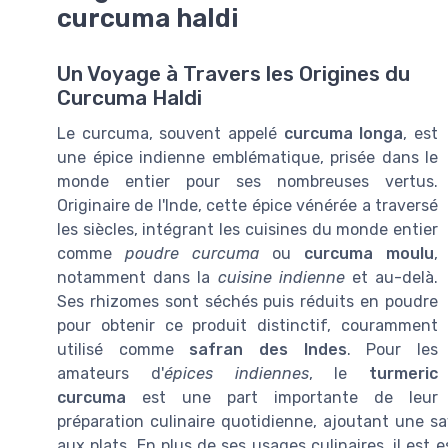
curcuma haldi
Un Voyage à Travers les Origines du
Curcuma Haldi
Le curcuma, souvent appelé
curcuma longa
, est
une épice indienne emblématique, prisée dans le
monde entier pour ses nombreuses vertus.
Originaire de l'Inde, cette épice vénérée a traversé
les siècles, intégrant les cuisines du monde entier
comme
poudre curcuma
ou
curcuma moulu
,
notamment dans la
cuisine indienne
et au-delà.
Ses rhizomes sont séchés puis réduits en poudre
pour obtenir ce produit distinctif, couramment
utilisé comme
safran des Indes
. Pour les
amateurs d'
épices indiennes
, le
turmeric
curcuma
est une part importante de leur
préparation culinaire quotidienne, ajoutant une s
aux plats. En plus de ses usages culinaires, il est