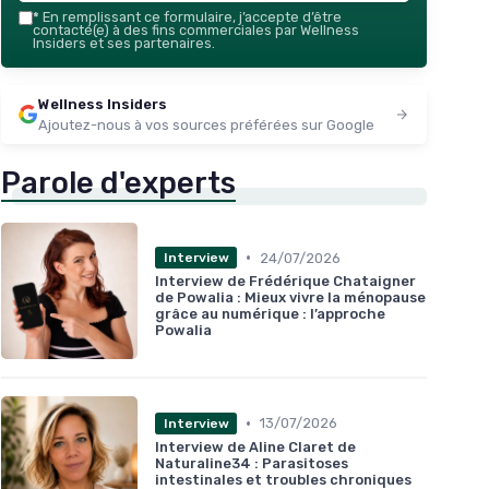
*
En remplissant ce formulaire, j’accepte d’être
contacté(e) à des fins commerciales par Wellness
Insiders et ses partenaires.
Wellness Insiders
Ajoutez-nous à vos sources préférées sur Google
Parole d'experts
•
24/07/2026
Interview
Interview de Frédérique Chataigner
de Powalia : Mieux vivre la ménopause
grâce au numérique : l’approche
Powalia
•
13/07/2026
Interview
Interview de Aline Claret de
Naturaline34 : Parasitoses
intestinales et troubles chroniques