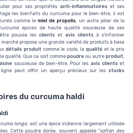
culier pour ses propriétés
anti-inflammatoires
et ses
tage les bienfaits du curcuma pour le bien-être, il est
aturels comme le
miel de propolis
, un autre pilier de la
curcuma épices
de haute qualité soucieuse de ses
-être pousse les
clients
et
avis clients
à s'informer
le marché propose une grande variété de produits à base
aux
détails produit
comme le code, la
qualité
et le prix
e qualité. Que ce soit comme
poudre
ou autre
produit
,
uisine
soucieuse de bien-être. Pour les
avis clients
et
igne peut offrir un aperçu précieux sur les
stocks
oires du curcuma haldi
ldi
rcuma longa
, est une épice indienne largement utilisée
bles. Cette poudre dorée, souvent appelée "
safran des