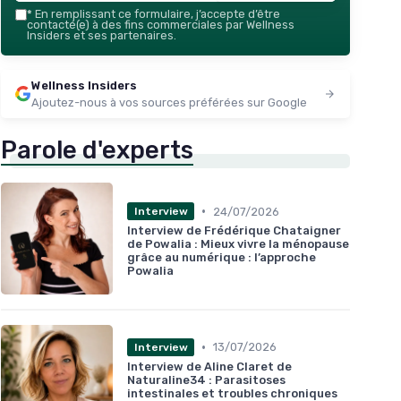
*
En remplissant ce formulaire, j’accepte d’être
contacté(e) à des fins commerciales par Wellness
Insiders et ses partenaires.
Wellness Insiders
Ajoutez-nous à vos sources préférées sur Google
Parole d'experts
•
24/07/2026
Interview
Interview de Frédérique Chataigner
de Powalia : Mieux vivre la ménopause
grâce au numérique : l’approche
Powalia
•
13/07/2026
Interview
Interview de Aline Claret de
Naturaline34 : Parasitoses
intestinales et troubles chroniques