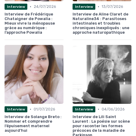
•
•
24/07/2026
13/07/2026
Interview
Interview
Interview de Frédérique
Interview de Aline Claret de
Chataigner de Powalia :
Naturaline34 : Parasitoses
Mieux vivre la ménopause
intestinales et troubles
grâce au numérique :
chroniques inexpliqués : une
l’approche Powalia
approche naturopathique
•
•
01/07/2026
04/06/2026
Interview
Interview
Interview de Solange Breto :
Interview de Lili Saint
Nommer et comprendre
Laurent : La poésie sur scène
l’épuisement maternel
pour raconter les formes
aujourd’hui
précoces de la maladie de
Parkinson