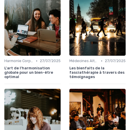
•
•
Harmonie Corps-Esprit
27/07/2025
Médecines Alternatives
27/07/2025
L'art de l'harmonisation
Les bienfaits de la
globale pour un bien-être
fasciathérapie à travers des
optimal
témoignages