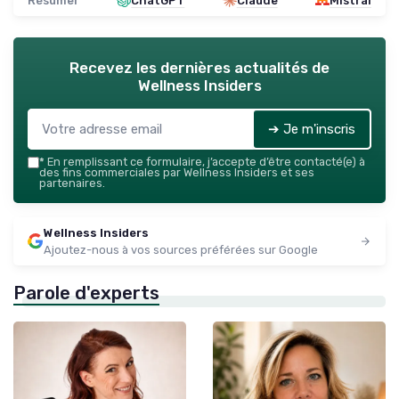
Résumer
ChatGPT
Claude
Mistral
Recevez les dernières actualités de
Wellness Insiders
➔ Je m'inscris
*
En remplissant ce formulaire, j’accepte d’être contacté(e) à
des fins commerciales par Wellness Insiders et ses
partenaires.
Wellness Insiders
Ajoutez-nous à vos sources préférées sur Google
Parole d'experts