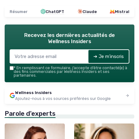
Résumer
ChatGPT
Claude
Mistral
Recevez les dernières actualités de
Wellness Insiders
➔ Je m'inscris
*
En remplissant ce formulaire, j’accepte d’être contacté(e) à
des fins commerciales par Wellness Insiders et ses
partenaires.
Wellness Insiders
Ajoutez-nous à vos sources préférées sur Google
Parole d'experts