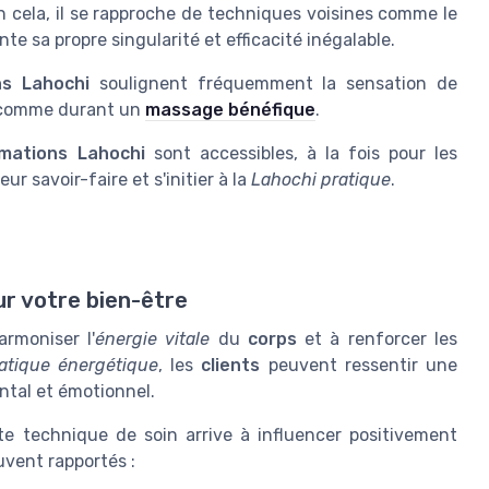
n cela, il se rapproche de techniques voisines comme le
ente sa propre singularité et efficacité inégalable.
ns Lahochi
soulignent fréquemment la sensation de
u comme durant un
massage bénéfique
.
mations Lahochi
sont accessibles, à la fois pour les
r savoir-faire et s'initier à la
Lahochi pratique
.
ur votre bien-être
rmoniser l'
énergie vitale
du
corps
et à renforcer les
atique énergétique
, les
clients
peuvent ressentir une
ntal et émotionnel.
technique de soin arrive à influencer positivement
uvent rapportés :