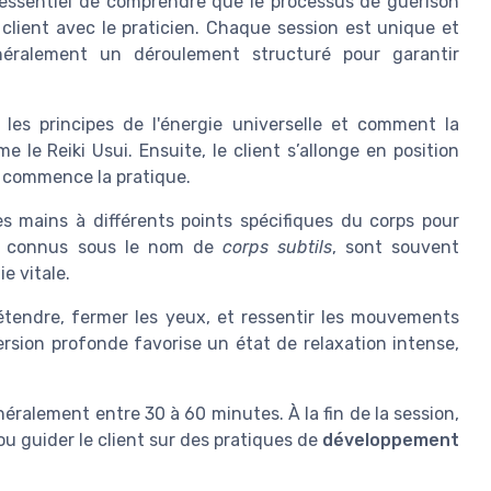
 essentiel de comprendre que le processus de guérison
lient avec le praticien. Chaque session est unique et
énéralement un déroulement structuré pour garantir
 les principes de l'énergie universelle et comment la
le Reiki Usui. Ensuite, le client s’allonge en position
en commence la pratique.
ses mains à différents points spécifiques du corps pour
ts, connus sous le nom de
corps subtils
, sont souvent
ie vitale.
détendre, fermer les yeux, et ressentir les mouvements
ersion profonde favorise un état de relaxation intense,
néralement entre 30 à 60 minutes. À la fin de la session,
 ou guider le client sur des pratiques de
développement