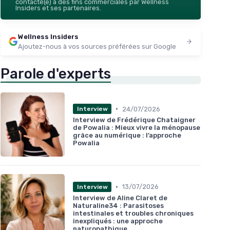
contacté(e) à des fins commerciales par Wellness
Insiders et ses partenaires.
Wellness Insiders
Ajoutez-nous à vos sources préférées sur Google
Parole d'experts
•
24/07/2026
Interview
Interview de Frédérique Chataigner
de Powalia : Mieux vivre la ménopause
grâce au numérique : l’approche
Powalia
•
13/07/2026
Interview
Interview de Aline Claret de
Naturaline34 : Parasitoses
intestinales et troubles chroniques
inexpliqués : une approche
naturopathique