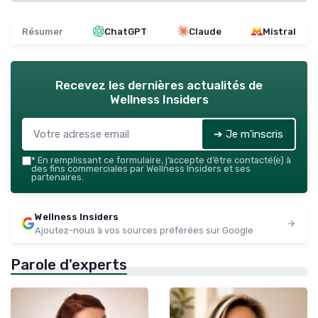
Résumer
ChatGPT
Claude
Mistral
Recevez les dernières actualités de
Wellness Insiders
➔ Je m'inscris
*
En remplissant ce formulaire, j’accepte d’être contacté(e) à
des fins commerciales par Wellness Insiders et ses
partenaires.
Wellness Insiders
Ajoutez-nous à vos sources préférées sur Google
Parole d'experts