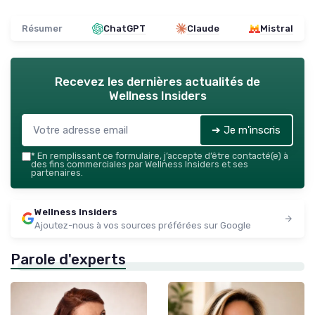
Résumer
ChatGPT
Claude
Mistral
Recevez les dernières actualités de
Wellness Insiders
➔ Je m'inscris
*
En remplissant ce formulaire, j’accepte d’être contacté(e) à
des fins commerciales par Wellness Insiders et ses
partenaires.
Wellness Insiders
Ajoutez-nous à vos sources préférées sur Google
Parole d'experts