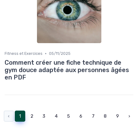
•
Fitness et Exercices
05/11/2025
Comment créer une fiche technique de
gym douce adaptée aux personnes âgées
en PDF
‹
1
2
3
4
5
6
7
8
9
›