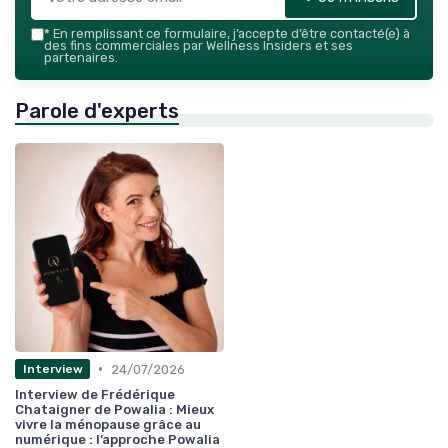
*
En remplissant ce formulaire, j’accepte d’être contacté(e) à
des fins commerciales par Wellness Insiders et ses
partenaires.
Parole d'experts
•
24/07/2026
Interview
Interview de Frédérique
Chataigner de Powalia : Mieux
vivre la ménopause grâce au
numérique : l’approche Powalia