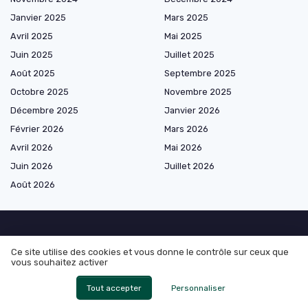
Janvier 2025
Mars 2025
Avril 2025
Mai 2025
Juin 2025
Juillet 2025
Août 2025
Septembre 2025
Octobre 2025
Novembre 2025
Décembre 2025
Janvier 2026
Février 2026
Mars 2026
Avril 2026
Mai 2026
Juin 2026
Juillet 2026
Août 2026
Les plus lus
Ce site utilise des cookies et vous donne le contrôle sur ceux que
vous souhaitez activer
Profiter pleinement des massages naturistes en Ille-et-Vilaine pour un
Tout accepter
Personnaliser
bien-être authentique
Combien de temps dure l'effet du magnétisme ?