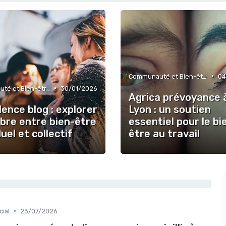
•
Communauté et Bien-être Social
04
•
Communauté et Bien-être Social
30/01/2026
Agrica prévoyance 
ence blog : explorer
Lyon : un soutien
libre entre bien-être
essentiel pour le bi
duel et collectif
être au travail
•
ial
23/07/2026