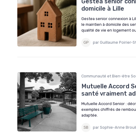
Gestea senior conne
domicile à Lille
Gestea senior connexion à Lil
le maintien à domicile des se
qualité de vie en logement o
par Guillaume Poirier-S
Communauté et Bien-être Soc
Mutuelle Accord Se
santé vraiment a
Mutuelle Accord Senior : décr
exemples chiffrés de rembou
adaptée.
par Sophie-Anne Brouil