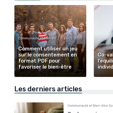
•
Communauté et Bien-être Social
25/12/2025
Comment utiliser un jeu
sur le consentement en
Co-val
format PDF pour
l’équi
favoriser le bien-être
indivi
Les derniers articles
Communauté et Bien-être Soc