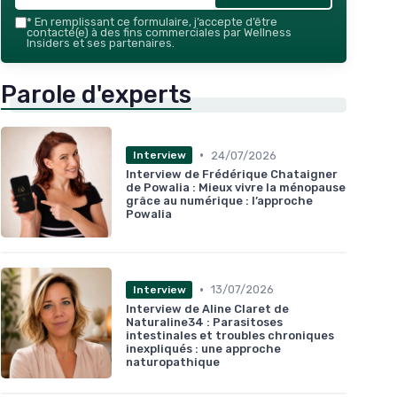
*
En remplissant ce formulaire, j’accepte d’être
contacté(e) à des fins commerciales par Wellness
Insiders et ses partenaires.
Parole d'experts
•
24/07/2026
Interview
Interview de Frédérique Chataigner
de Powalia : Mieux vivre la ménopause
grâce au numérique : l’approche
Powalia
•
13/07/2026
Interview
Interview de Aline Claret de
Naturaline34 : Parasitoses
intestinales et troubles chroniques
inexpliqués : une approche
naturopathique