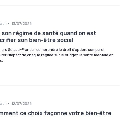
•
ial
13/07/2026
r son régime de santé quand on est
crifier son bien-être social
liers Suisse–France : comprendre le droit d’option, comparer
urer l’impact de chaque régime sur le budget, la santé mentale et
s.
•
ial
12/07/2026
mment ce choix façonne votre bien‑être