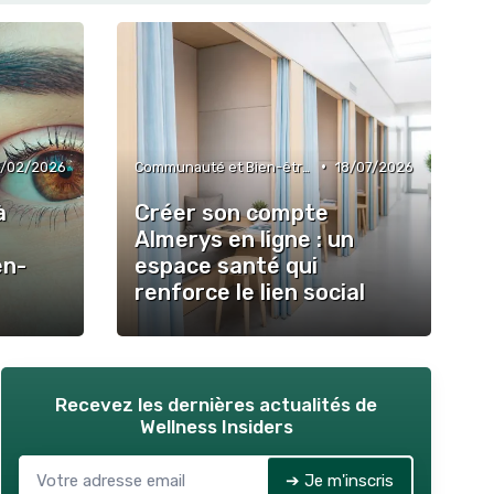
•
/02/2026
Communauté et Bien-être Social
18/07/2026
à
Créer son compte
Almerys en ligne : un
en-
espace santé qui
renforce le lien social
Recevez les dernières actualités de
Wellness Insiders
➔ Je m'inscris