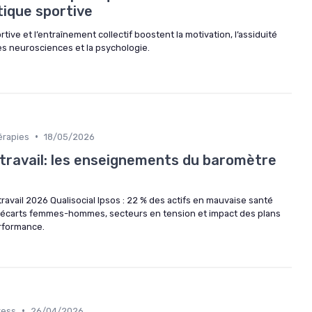
tique sportive
e et l’entraînement collectif boostent la motivation, l’assiduité
les neurosciences et la psychologie.
•
érapies
18/05/2026
travail: les enseignements du baromètre
avail 2026 Qualisocial Ipsos : 22 % des actifs en mauvaise santé
e, écarts femmes-hommes, secteurs en tension et impact des plans
rformance.
•
ress
26/04/2026