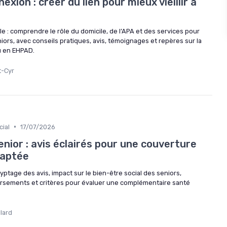
xion : créer du lien pour mieux vieillir à
le : comprendre le rôle du domicile, de l’APA et des services pour
niors, avec conseils pratiques, avis, témoignages et repères sur la
u en EHPAD.
t-Cyr
•
ial
17/07/2026
nior : avis éclairés pour une couverture
daptée
yptage des avis, impact sur le bien-être social des seniors,
rsements et critères pour évaluer une complémentaire santé
lard