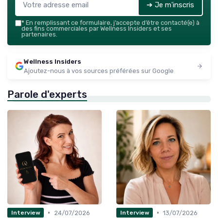
➔ Je m'inscris
*
En remplissant ce formulaire, j’accepte d’être contacté(e) à
des fins commerciales par Wellness Insiders et ses
partenaires.
Wellness Insiders
Ajoutez-nous à vos sources préférées sur Google
Parole d'experts
•
•
24/07/2026
13/07/2026
Interview
Interview