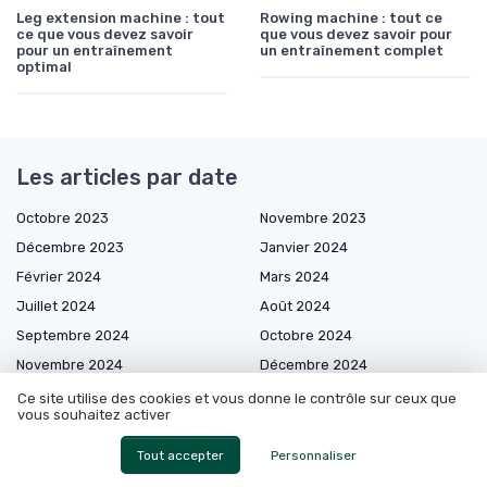
Leg extension machine : tout
Rowing machine : tout ce
ce que vous devez savoir
que vous devez savoir pour
pour un entraînement
un entraînement complet
optimal
Les articles par date
Octobre 2023
Novembre 2023
Décembre 2023
Janvier 2024
Février 2024
Mars 2024
Juillet 2024
Août 2024
Septembre 2024
Octobre 2024
Novembre 2024
Décembre 2024
Janvier 2025
Mars 2025
Ce site utilise des cookies et vous donne le contrôle sur ceux que
vous souhaitez activer
Avril 2025
Mai 2025
Juin 2025
Juillet 2025
Tout accepter
Personnaliser
Août 2025
Septembre 2025