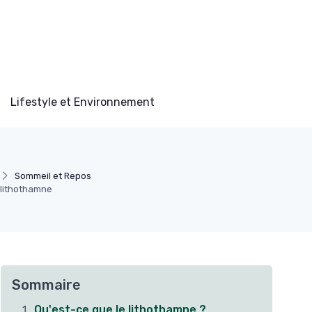
Lifestyle et Environnement
Sommeil et Repos
 lithothamne
Sommaire
Qu'est-ce que le lithothamne ?