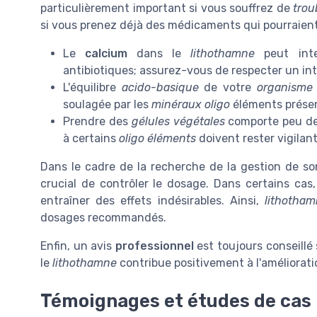
particulièrement important si vous souffrez de
trou
si vous prenez déjà des médicaments qui pourraient
Le
calcium
dans le
lithothamne
peut inte
antibiotiques; assurez-vous de respecter un int
L'équilibre
acido-basique
de votre
organisme
soulagée par les
minéraux oligo
éléments prése
Prendre des
gélules végétales
comporte peu de 
à certains
oligo éléments
doivent rester vigilant
Dans le cadre de la recherche de la gestion de s
crucial de contrôler le dosage. Dans certains c
entraîner des effets indésirables. Ainsi,
lithotha
dosages recommandés.
Enfin, un avis
professionnel
est toujours conseillé
le
lithothamne
contribue positivement à l'améliorat
Témoignages et études de cas