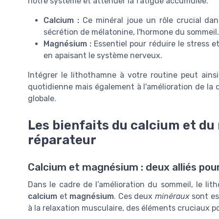
notre système et atténuer la fatigue accumulée.
Calcium :
Ce minéral joue un rôle crucial da
sécrétion de mélatonine, l'hormone du sommeil.
Magnésium :
Essentiel pour réduire le stress e
en apaisant le système nerveux.
Intégrer le lithothamne à votre routine peut ains
quotidienne mais également à l'amélioration de la 
globale.
Les bienfaits du calcium et d
réparateur
Calcium et magnésium : deux alliés pou
Dans le cadre de l’amélioration du sommeil, le li
calcium
et
magnésium
. Ces deux
minéraux
sont es
à la relaxation musculaire, des éléments cruciaux p