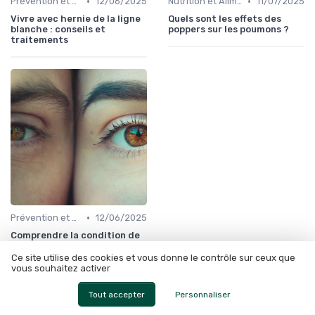
•
•
Prévention et Gestion des Blessures
12/06/2025
Nutrition et Alimentation Saine
11/07/2025
Vivre avec hernie de la ligne
Quels sont les effets des
blanche : conseils et
poppers sur les poumons ?
traitements
•
Prévention et Gestion des Blessures
12/06/2025
Comprendre la condition de
tête plate chez l'adulte
Ce site utilise des cookies et vous donne le contrôle sur ceux que
vous souhaitez activer
À lire aussi
Tout accepter
Personnaliser