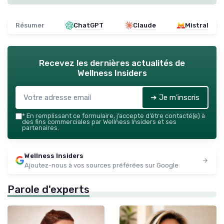
Résumer
ChatGPT
Claude
Mistral
Recevez les dernières actualités de
Wellness Insiders
➔ Je m'inscris
*
En remplissant ce formulaire, j’accepte d’être contacté(e) à
des fins commerciales par Wellness Insiders et ses
partenaires.
Wellness Insiders
Ajoutez-nous à vos sources préférées sur Google
Parole d'experts