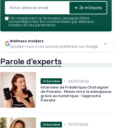
➔ Je m'inscris
*
En remplissant ce formulaire, j’accepte d’être
contacté(e) à des fins commerciales par Wellness
Insiders et ses partenaires.
Wellness Insiders
Ajoutez-nous à vos sources préférées sur Google
Parole d'experts
•
24/07/2026
Interview
Interview de Frédérique Chataigner
de Powalia : Mieux vivre la ménopause
grâce au numérique : l’approche
Powalia
•
13/07/2026
Interview