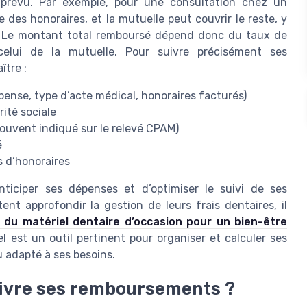
prévu. Par exemple, pour une consultation chez un
e des honoraires, et la mutuelle peut couvrir le reste, y
. Le montant total remboursé dépend donc du taux de
elui de la mutuelle. Pour suivre précisément ses
ître :
ense, type d’acte médical, honoraires facturés)
ité sociale
souvent indiqué sur le relevé CPAM)
é
 d’honoraires
iciper ses dépenses et d’optimiser le suivi de ses
t approfondir la gestion de leurs frais dentaires, il
x du matériel dentaire d’occasion pour un bien-être
l est un outil pertinent pour organiser et calculer ses
 adapté à ses besoins.
suivre ses remboursements ?