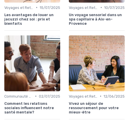
•
•
Voyages et Retraites de Bien-être
15/07/2025
Voyages et Retraites de Bien-être
10/07/2025
Les avantages de louer un
Un voyage sensoriel dans un
jacuzzi chez soi : prix et
spa capillaire à Aix-en-
bienfaits
Provence
•
•
Communauté et Bien-être Social
02/07/2025
Voyages et Retraites de Bien-être
12/06/2025
Comment les relations
Vivez un séjour de
sociales influencent notre
ressourcement pour votre
santé mentale?
mieux-être