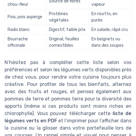
Source de fibres
chou-fleur
vapeur
Protéines
En risotto, en
Pois, pois asperge
végétales
purée
Radis blanc
Digestif, faible prix
En salade, râpé cru
Bourrache
Original, feuilles
En beignets ou
officinale
comestibles
dans des soupes
N’hésitez pas à compléter cette liste selon vos
préférences et selon les légumes verts disponibles près
de chez vous, pour rendre votre cuisine toujours plus
créative. Pour profiter de tous les bienfaits, alternez
avec des fruits et rouges, et pensez également aux
pommes de terre et pommes terre pour la diversité des
apports (même si ces produits sont moins riches en
chlorophylle). Vous pouvez télécharger cette
liste de
légumes verts en PDF
et l’imprimer pour l’afficher dans
la cuisine ou la glisser dans votre portefeuille lors de
vos courses. Un rappel simple et visuel pour penser à