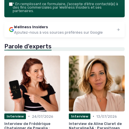
*
En remplissant ce formulaire, j’accepte d’être contacté(e) à
des fins commerciales par Wellness Insiders et ses
partenaires.
Wellness Insiders
Ajoutez-nous à vos sources préférées sur Google
Parole d'experts
•
•
24/07/2026
13/07/2026
Interview
Interview
Interview de Frédérique
Interview de Aline Claret de
Chataigner de Powalia :
Naturaline34 : Parasitoses