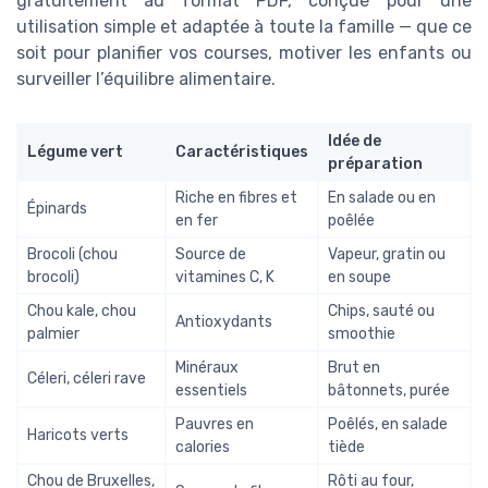
gratuitement au format PDF, conçue pour une
utilisation simple et adaptée à toute la famille — que ce
soit pour planifier vos courses, motiver les enfants ou
surveiller l’équilibre alimentaire.
Idée de
Légume vert
Caractéristiques
préparation
Riche en fibres et
En salade ou en
Épinards
en fer
poêlée
Brocoli (chou
Source de
Vapeur, gratin ou
brocoli)
vitamines C, K
en soupe
Chou kale, chou
Chips, sauté ou
Antioxydants
palmier
smoothie
Minéraux
Brut en
Céleri, céleri rave
essentiels
bâtonnets, purée
Pauvres en
Poêlés, en salade
Haricots verts
calories
tiède
Chou de Bruxelles,
Rôti au four,