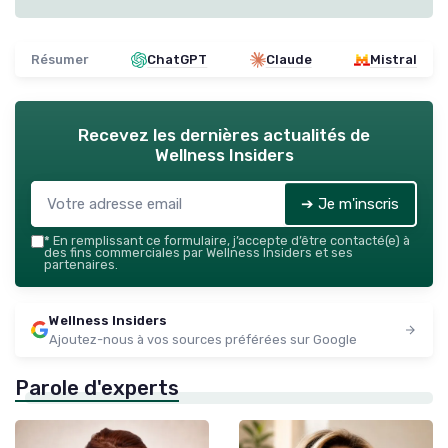
Résumer
ChatGPT
Claude
Mistral
Recevez les dernières actualités de
Wellness Insiders
➔ Je m'inscris
*
En remplissant ce formulaire, j’accepte d’être contacté(e) à
des fins commerciales par Wellness Insiders et ses
partenaires.
Wellness Insiders
Ajoutez-nous à vos sources préférées sur Google
Parole d'experts