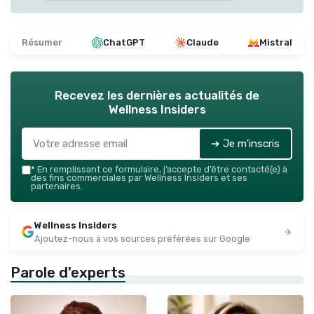
Résumer
ChatGPT
Claude
Mistral
Recevez les dernières actualités de
Wellness Insiders
➔ Je m'inscris
*
En remplissant ce formulaire, j’accepte d’être contacté(e) à
des fins commerciales par Wellness Insiders et ses
partenaires.
Wellness Insiders
Ajoutez-nous à vos sources préférées sur Google
Parole d'experts