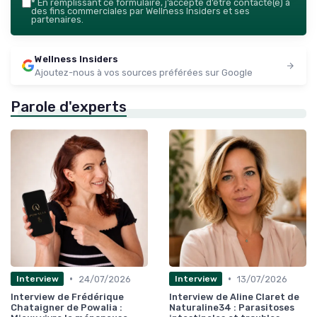
*
En remplissant ce formulaire, j’accepte d’être contacté(e) à
des fins commerciales par Wellness Insiders et ses
partenaires.
Wellness Insiders
Ajoutez-nous à vos sources préférées sur Google
Parole d'experts
•
•
24/07/2026
13/07/2026
Interview
Interview
Interview de Frédérique
Interview de Aline Claret de
Chataigner de Powalia :
Naturaline34 : Parasitoses