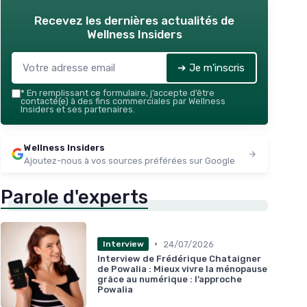
Recevez les dernières actualités de
Wellness Insiders
➔ Je m'inscris
*
En remplissant ce formulaire, j’accepte d’être
contacté(e) à des fins commerciales par Wellness
Insiders et ses partenaires.
Wellness Insiders
Ajoutez-nous à vos sources préférées sur Google
Parole d'experts
•
24/07/2026
Interview
Interview de Frédérique Chataigner
de Powalia : Mieux vivre la ménopause
grâce au numérique : l’approche
Powalia