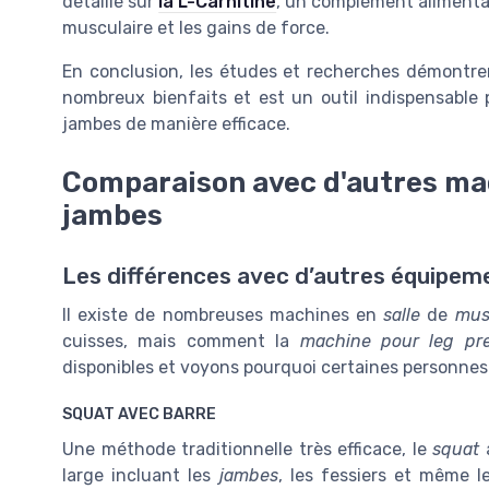
détaillé sur
la L-Carnitine
, un complément alimentai
musculaire et les gains de force.
En conclusion, les études et recherches démontre
nombreux bienfaits et est un outil indispensable 
jambes de manière efficace.
Comparaison avec d'autres ma
jambes
Les différences avec d’autres équipem
Il existe de nombreuses machines en
salle
de
mus
cuisses, mais comment la
machine pour leg pr
disponibles et voyons pourquoi certaines personne
SQUAT AVEC BARRE
Une méthode traditionnelle très efficace, le
squat
a
large incluant les
jambes
, les fessiers et même l