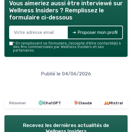
Vous aimeriez aussi être interviewé sur
Wellness Insiders
? Remplissez le
formulaire ci-dessous
➔ Proposer mon profil
*
En remplissant ce formulaire, j’accepte d’être contacté(e) à
des fins commerciales par Wellness Insiders et ses
partenaires.
Publié le
04/06/2026
Résumer
ChatGPT
Claude
Mistral
Recevez les dernières actualités de
Wellness Insiders