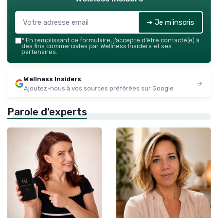
➔ Je m'inscris
*
En remplissant ce formulaire, j’accepte d’être contacté(e) à
des fins commerciales par Wellness Insiders et ses
partenaires.
Wellness Insiders
Ajoutez-nous à vos sources préférées sur Google
Parole d'experts