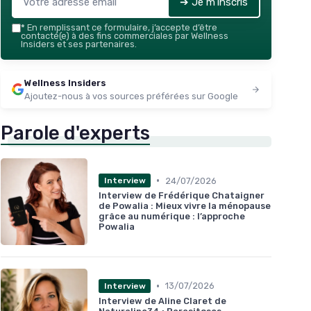
➔ Je m'inscris
*
En remplissant ce formulaire, j’accepte d’être
contacté(e) à des fins commerciales par Wellness
Insiders et ses partenaires.
Wellness Insiders
Ajoutez-nous à vos sources préférées sur Google
Parole d'experts
•
24/07/2026
Interview
Interview de Frédérique Chataigner
de Powalia : Mieux vivre la ménopause
grâce au numérique : l’approche
Powalia
•
13/07/2026
Interview
Interview de Aline Claret de