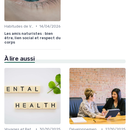
•
Habitudes de Vie Saines
14/04/2026
Les amis naturistes : bien
être, lien social et respect du
corps
À lire aussi
•
•
Voyages et Retraites de Bien-être
30/10/2025
Développement Personnel
27/10/2025