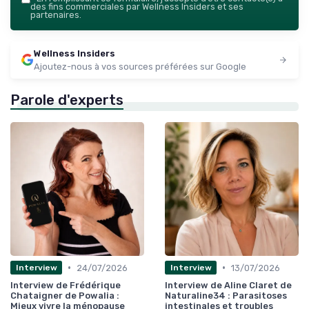
des fins commerciales par Wellness Insiders et ses
partenaires.
Wellness Insiders
Ajoutez-nous à vos sources préférées sur Google
Parole d'experts
•
•
24/07/2026
13/07/2026
Interview
Interview
Interview de Frédérique
Interview de Aline Claret de
Chataigner de Powalia :
Naturaline34 : Parasitoses
Mieux vivre la ménopause
intestinales et troubles