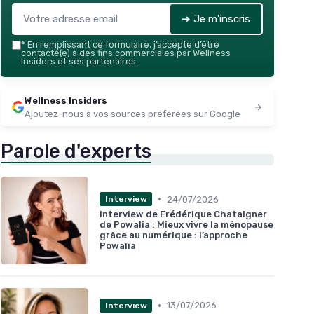
➔ Je m'inscris
*
En remplissant ce formulaire, j’accepte d’être
contacté(e) à des fins commerciales par Wellness
Insiders et ses partenaires.
Wellness Insiders
Ajoutez-nous à vos sources préférées sur Google
Parole d'experts
•
24/07/2026
Interview
Interview de Frédérique Chataigner
de Powalia : Mieux vivre la ménopause
grâce au numérique : l’approche
Powalia
•
13/07/2026
Interview