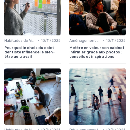
•
•
Habitudes de Vie Saines
13/11/2025
Aménagement de l'Espace de Vie
13/11/2025
Pourquoi le choix du calot
Mettre en valeur son cabinet
dentiste influence le bien-
infirmier grâce aux photos :
être au travail
conseils et inspirations
•
•
Habitudes de Vie Saines
10/11/2025
Développement Durable et Bien-être
10/11/2025