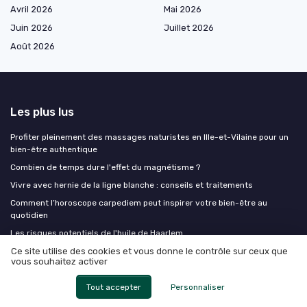
Avril 2026
Mai 2026
Juin 2026
Juillet 2026
Août 2026
Les plus lus
Profiter pleinement des massages naturistes en Ille-et-Vilaine pour un
bien-être authentique
Combien de temps dure l'effet du magnétisme ?
Vivre avec hernie de la ligne blanche : conseils et traitements
Comment l’horoscope carpediem peut inspirer votre bien-être au
quotidien
Les risques potentiels de l'huile de Haarlem
Ce site utilise des cookies et vous donne le contrôle sur ceux que
vous souhaitez activer
Les derniers articles
Tout accepter
Personnaliser
Le JOMO fitness : et si ralentir devenait votre meilleur entraînement ?