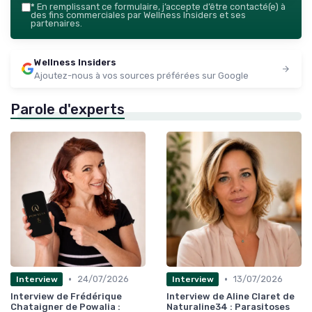
*
En remplissant ce formulaire, j’accepte d’être contacté(e) à
des fins commerciales par Wellness Insiders et ses
partenaires.
Wellness Insiders
Ajoutez-nous à vos sources préférées sur Google
Parole d'experts
•
•
24/07/2026
13/07/2026
Interview
Interview
Interview de Frédérique
Interview de Aline Claret de
Chataigner de Powalia :
Naturaline34 : Parasitoses