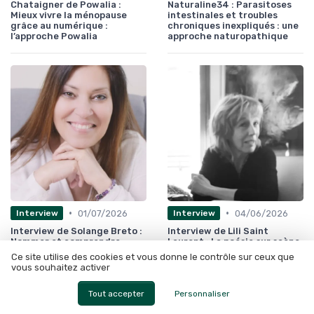
Chataigner de Powalia :
Naturaline34 : Parasitoses
Mieux vivre la ménopause
intestinales et troubles
grâce au numérique :
chroniques inexpliqués : une
l’approche Powalia
approche naturopathique
•
•
01/07/2026
04/06/2026
Interview
Interview
Interview de Solange Breto :
Interview de Lili Saint
Nommer et comprendre
Laurent : La poésie sur scène
l’épuisement maternel
pour raconter les formes
Ce site utilise des cookies et vous donne le contrôle sur ceux que
aujourd’hui
précoces de la maladie de
vous souhaitez activer
Parkinson
Tout accepter
Personnaliser
Les plus lus