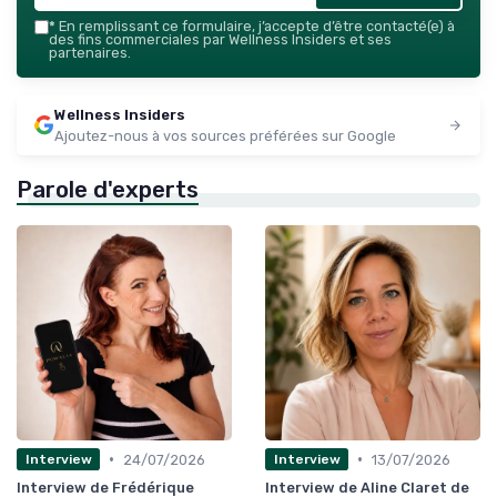
*
En remplissant ce formulaire, j’accepte d’être contacté(e) à
des fins commerciales par Wellness Insiders et ses
partenaires.
Wellness Insiders
Ajoutez-nous à vos sources préférées sur Google
Parole d'experts
•
•
24/07/2026
13/07/2026
Interview
Interview
Interview de Frédérique
Interview de Aline Claret de