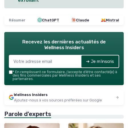
exfoliant
Résumer
ChatGPT
Claude
Mistral
Recevez les dernières actualités de
Wellness Insiders
➔ Je m'inscris
*
En remplissant ce formulaire, j’accepte d’être contacté(e) à
des fins commerciales par Wellness Insiders et ses
partenaires.
Wellness Insiders
Ajoutez-nous à vos sources préférées sur Google
Parole d'experts