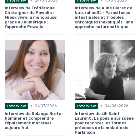
•
•
24/07/2026
13/07/2026
Interview
Interview
Interview de Frédérique
Interview de Aline Claret de
Chataigner de Powalia :
Naturaline34 : Parasitoses
Mieux vivre la ménopause
intestinales et troubles
grâce au numérique :
chroniques inexpliqués : une
l’approche Powalia
approche naturopathique
•
•
01/07/2026
04/06/2026
Interview
Interview
Interview de Solange Breto :
Interview de Lili Saint
Nommer et comprendre
Laurent : La poésie sur scène
l’épuisement maternel
pour raconter les formes
aujourd’hui
précoces de la maladie de
Parkinson