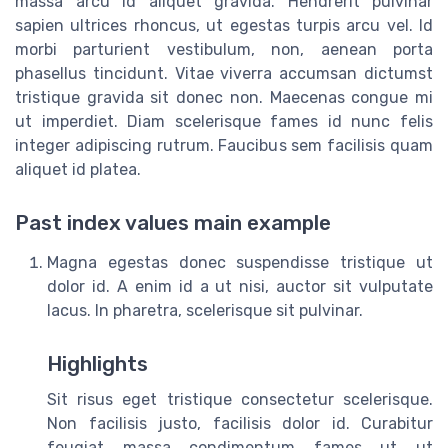
massa arcu id aliquet gravida. Hendrerit pulvinar
sapien ultrices rhoncus, ut egestas turpis arcu vel. Id
morbi parturient vestibulum, non, aenean porta
phasellus tincidunt. Vitae viverra accumsan dictumst
tristique gravida sit donec non. Maecenas congue mi
ut imperdiet. Diam scelerisque fames id nunc felis
integer adipiscing rutrum. Faucibus sem facilisis quam
aliquet id platea.
Past index values main example
Magna egestas donec suspendisse tristique ut
dolor id. A enim id a ut nisi, auctor sit vulputate
lacus. In pharetra, scelerisque sit pulvinar.
Highlights
Sit risus eget tristique consectetur scelerisque.
Non facilisis justo, facilisis dolor id. Curabitur
feugiat massa condimentum fames ut ut