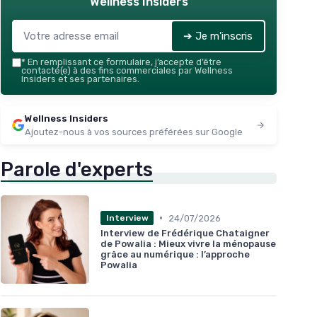
Wellness Insiders
➔ Je m'inscris
*
En remplissant ce formulaire, j’accepte d’être
contacté(e) à des fins commerciales par Wellness
Insiders et ses partenaires.
Wellness Insiders
Ajoutez-nous à vos sources préférées sur Google
Parole d'experts
•
24/07/2026
Interview
Interview de Frédérique Chataigner
de Powalia : Mieux vivre la ménopause
grâce au numérique : l’approche
Powalia