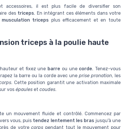
 accessoires, il est plus facile de diversifier son
aire des
triceps
. En intégrant ces éléments dans votre
e
musculation triceps
plus efficacement et en toute
sion triceps à la poulie haute
hauteur et fixez une
barre
ou une
corde
. Tenez-vous
ttrapez la barre ou la corde avec une
prise pronation
, les
corps
. Cette position garantit une activation maximale
sur vos
épaules
et
coudes
.
te un mouvement fluide et contrôlé. Commencez par
 vers vous, puis
tendez lentement les bras
jusqu'à une
près de votre
corps
pendant tout le mouvement pour