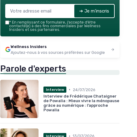
➔ Je m'inscris
*
En remplissant ce formulaire, j’accepte d’être
contacté(e) à des fins commerciales par Wellness
Insiders et ses partenaires.
Wellness Insiders
Ajoutez-nous à vos sources préférées sur Google
Parole d'experts
•
24/07/2026
Interview
Interview de Frédérique Chataigner
de Powalia : Mieux vivre la ménopause
grâce au numérique : l’approche
Powalia
•
13/07/2026
Interview