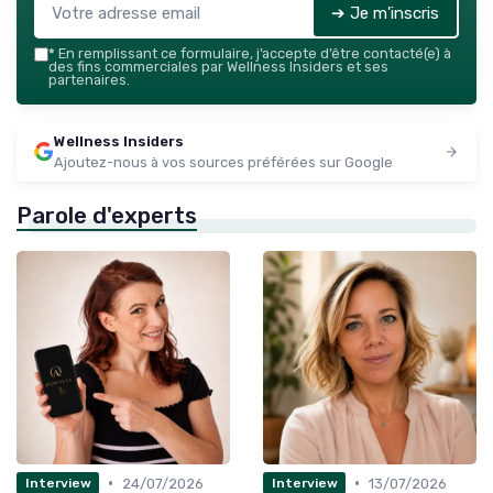
➔ Je m'inscris
*
En remplissant ce formulaire, j’accepte d’être contacté(e) à
des fins commerciales par Wellness Insiders et ses
partenaires.
Wellness Insiders
Ajoutez-nous à vos sources préférées sur Google
Parole d'experts
•
•
24/07/2026
13/07/2026
Interview
Interview