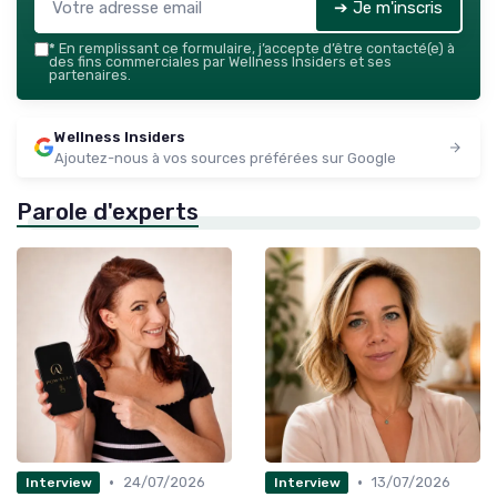
➔ Je m'inscris
*
En remplissant ce formulaire, j’accepte d’être contacté(e) à
des fins commerciales par Wellness Insiders et ses
partenaires.
Wellness Insiders
Ajoutez-nous à vos sources préférées sur Google
Parole d'experts
•
•
24/07/2026
13/07/2026
Interview
Interview