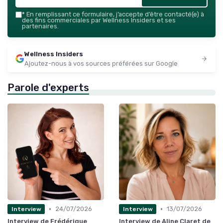
*
En remplissant ce formulaire, j’accepte d’être contacté(e) à
des fins commerciales par Wellness Insiders et ses
partenaires.
Wellness Insiders
Ajoutez-nous à vos sources préférées sur Google
Parole d'experts
•
•
24/07/2026
13/07/2026
Interview
Interview
Interview de Frédérique
Interview de Aline Claret de