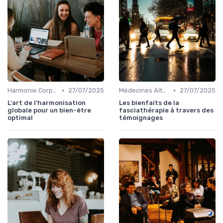
•
•
Harmonie Corps-Esprit
27/07/2025
Médecines Alternatives
27/07/2025
L'art de l'harmonisation
Les bienfaits de la
globale pour un bien-être
fasciathérapie à travers des
optimal
témoignages