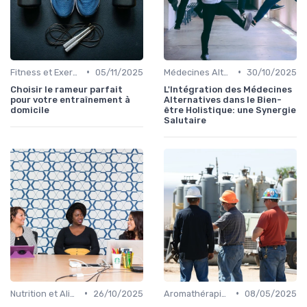
•
•
Fitness et Exercices
05/11/2025
Médecines Alternatives
30/10/2025
Choisir le rameur parfait
L'Intégration des Médecines
pour votre entraînement à
Alternatives dans le Bien-
domicile
être Holistique: une Synergie
Salutaire
•
•
Nutrition et Alimentation Saine
26/10/2025
Aromathérapie et Phytothérapie
08/05/2025