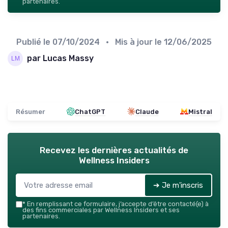
partenaires.
Publié le
07/10/2024
• Mis à jour le
12/06/2025
par Lucas Massy
Résumer
ChatGPT
Claude
Mistral
Recevez les dernières actualités de
Wellness Insiders
➔ Je m'inscris
*
En remplissant ce formulaire, j’accepte d’être contacté(e) à
des fins commerciales par Wellness Insiders et ses
partenaires.