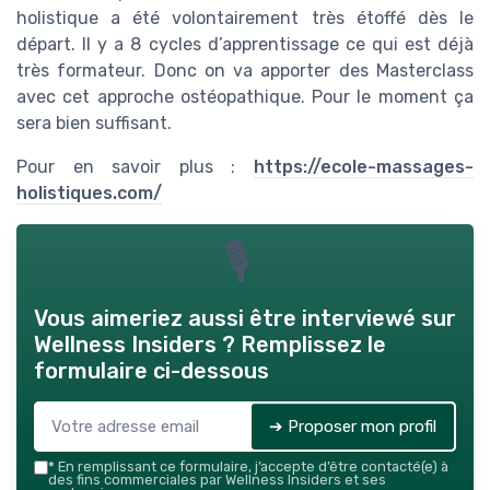
holistique a été volontairement très étoffé dès le
départ. Il y a 8 cycles d’apprentissage ce qui est déjà
très formateur. Donc on va apporter des Masterclass
avec cet approche ostéopathique. Pour le moment ça
sera bien suffisant.
Pour en savoir plus :
https://ecole-massages-
holistiques.com/
🎙
Vous aimeriez aussi être interviewé sur
Wellness Insiders
? Remplissez le
formulaire ci-dessous
➔ Proposer mon profil
*
En remplissant ce formulaire, j’accepte d’être contacté(e) à
des fins commerciales par Wellness Insiders et ses