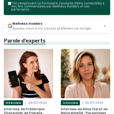
*
En remplissant ce formulaire, j’accepte d’être contacté(e) à
des fins commerciales par Wellness Insiders et ses
partenaires.
Wellness Insiders
Ajoutez-nous à vos sources préférées sur Google
Parole d'experts
•
•
24/07/2026
13/07/2026
Interview
Interview
Interview de Frédérique
Interview de Aline Claret de
Chataigner de Powalia :
Naturaline34 : Parasitoses