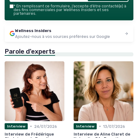
*
En remplissant ce formulaire, j’accepte d’être contacté(e) à
des fins commerciales par Wellness Insiders et ses
partenaires.
Wellness Insiders
Ajoutez-nous à vos sources préférées sur Google
Parole d'experts
•
•
24/07/2026
13/07/2026
Interview
Interview
Interview de Frédérique
Interview de Aline Claret de